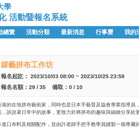
大學
化 活動暨報名系統
動總覽
活動分類
最新消息
行事曆
我的
綵藝拼布工作坊
報名起訖：
2023/10/03 08:00 ~ 2023/10/25 23:59
報名名額：
29
/
35
備取：
0
/
10
新港的在地拼布藝術家，同時也是日本手藝普及協會專業指導員
品，訴說著日常中的故事，更致力於將拼布的趣味與細緻分享給
本進口布料及相關配件，並由許老師手把手教學員縫製一個專屬