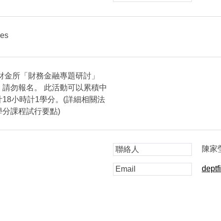
ies
期財金所「財務金融專題研討」
1)者，請勿報名。 此活動可以累積中
18小時計1學分。(詳細相關法
分課程試行要點)
陳家
聯絡人
deptf
Email