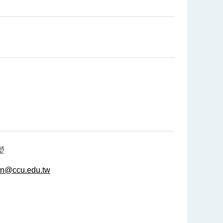
瑩
in@ccu.edu.tw