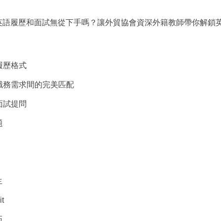
英語履歷和面試無從下手嗎？讓外貿協會資深外籍教師帶你解鎖
履歷格式
職務需求間的完美匹配
面試提問
題
生
it
巧