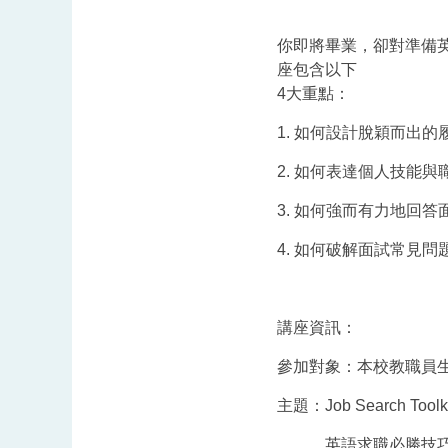
你即將畢業，卻對準備
座包含以下
4
大重點：
1.
如何設計脫穎而出的
2.
如何表達個人技能與
3.
如何強而有力地回答
4.
如何破解面試常見問
講座資訊：
參加對象：本校教職員
主題：
Job Search Toolk
英語求職必勝技