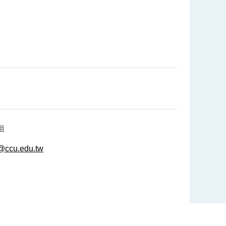
姐
a@ccu.edu.tw