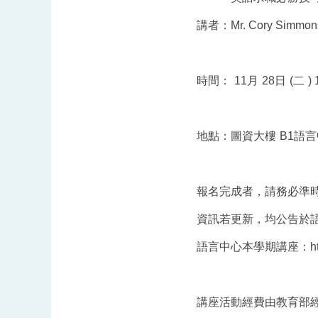
講者：
Mr. Cory Simmon
時間：
11
月
28
日
(
二
)
地點：圖資大樓
B1
語言
報名完成者，請務必準
資訊若更新，均公告於
語言中心本學期講座：
h
講座活動經費由教育部