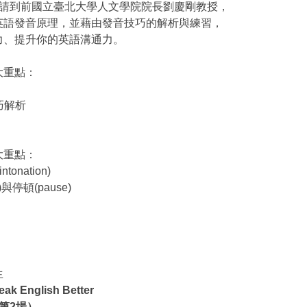
邀請到前國立臺北大學人文學院院長劉慶剛教授，
英語發音原理，並藉由發音技巧的解析與練習，
力、提升你的英語溝通力。
大重點：
巧解析
大重點：
tonation)
p)與停頓(pause)
生
eak English Better
第2場）