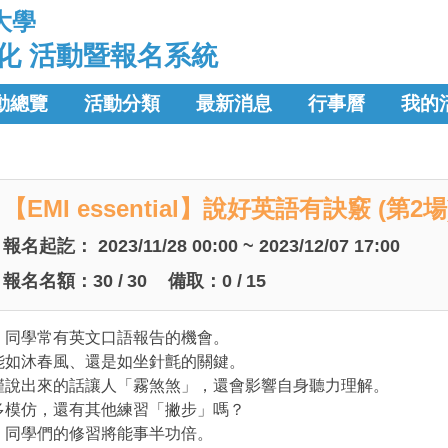
大學
化 活動暨報名系統
動總覽
活動分類
最新消息
行事曆
我的
【EMI essential】說好英語有訣竅 (第2場
報名起訖：
2023/11/28 00:00 ~ 2023/12/07 17:00
報名名額：
30
/
30
備取：
0
/
15
，同學常有英文口語報告的機會。
能如沐春風、還是如坐針氈的關鍵。
僅說出來的話讓人「霧煞煞」，還會影響自身聽力理解。
多模仿，還有其他練習「撇步」嗎？
，同學們的修習將能事半功倍。