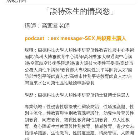
活動介紹
「談特殊生的情與慾」
講師：高宜君老師
podcast
：sex message~SEX 馬殺雞主講人
現職：樹德科技大學人類性學研究所性教育推廣中心學術
顧問/高科大博雅教育中心講師/高雄餐旅大學通識中心講
師/空軍航空技術學院講師/東方設技大學性平委員/高雄市
公務人員性平講師/教育部大專校院性別平等師資人才/國
防部性別平等師資人才/高雄市性別平等教育師資人才/台
灣自來水公司第七區性騷擾申訴委員
學歷：樹德科技大學人類性學研究所碩士暨博士候選人
專業領域：性侵害性騷擾或性霸凌防治、性騷擾議題、性
別主流化、性教育與性別教育課程設計、幼兒性教育與性
別教育、同志教育、親職性教育與性別教育、成人性教
育、身心障礙生性教育與性別教育、情感教育、青少女未
婚懷孕議題、生命教育、性態度重建、情緒管理、人際閞
係