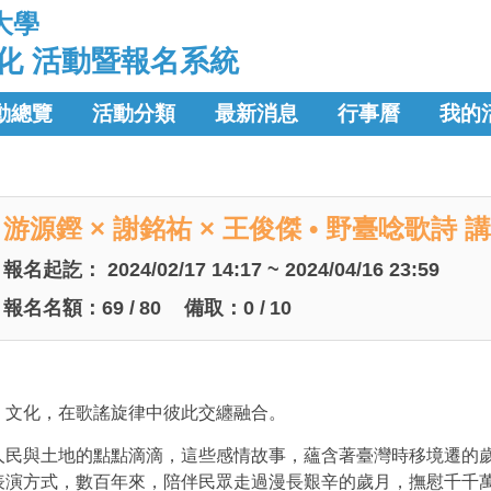
大學
化 活動暨報名系統
動總覽
活動分類
最新消息
行事曆
我的
游源鏗 × 謝銘祐 × 王俊傑 • 野臺唸歌
報名起訖：
2024/02/17 14:17 ~ 2024/04/16 23:59
報名名額：
69
/
80
備取：
0
/
10
、文化，在歌謠旋律中彼此交纏融合。
人民與土地的點點滴滴，這些感情故事，蘊含著臺灣時移境遷的
表演方式，數百年來，陪伴民眾走過漫長艱辛的歲月，撫慰千千