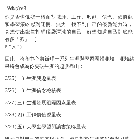
活動介紹
你是否也像我一樣面對職涯、工作、興趣、信念、價值觀
和學習策略感到迷惘、無力，找不到自己的優勢能力時，
真想使出鐵拳打醒腦袋渾沌的自己！好想知道自己到底能
有多「派」！(
ꐦ
°
д
°
)
因此，諮商中心將辦理一系列生涯與學習團體測驗，測驗結
果將會成為你突破生涯的超派靠山：
3/25(
一) 生涯興趣量表
3/26(
二) 生涯信念檢核表
3/27(
三) 生涯發展阻隔因素量表
3/28(
四) 工作價值觀量表
3/29(
五) 大學生學習與讀書策略量表
無論是對自己的探索與認識，還是對於生涯的好奇與困惑，