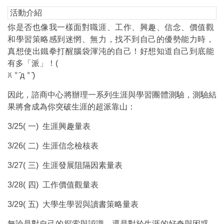
活動介紹
你是否也像我一樣面對職涯、工作、興趣、信念、價值觀
和學習策略感到迷惘、無力，找不到自己的優勢能力時，
真想使出鐵拳打醒腦袋渾沌的自己！好想知道自己到底能
有多「派」！(
ꐦ
°
д
°
)
因此，諮商中心將辦理一系列生涯與學習團體測驗，測驗結
果將會成為你突破生涯的超派靠山：
3/25(
一) 生涯興趣量表
3/26(
二) 生涯信念檢核表
3/27(
三) 生涯發展阻隔因素量表
3/28(
四) 工作價值觀量表
3/29(
五) 大學生學習與讀書策略量表
無論是對自己的探索與認識，還是對於生涯的好奇與困惑，