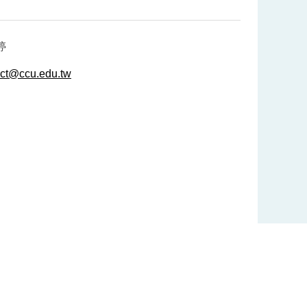
婷
ct@ccu.edu.tw