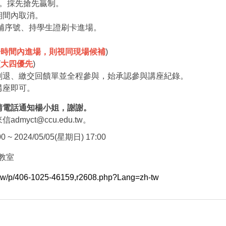
場。採先搶先贏制。
期間內取消。
補序號、持學生證刷卡進場。
於時間內進場，則視同現場候補
)
(
大四優先
)
刷退、繳交回饋單並全程參與，始承認參與講座紀錄。
講座即可。
請電話通知楊小姐，謝謝。
myct@ccu.edu.tw。
0 ~ 2024/05/05(星期日) 17:00
教室
u.tw/p/406-1025-46159,r2608.php?Lang=zh-tw