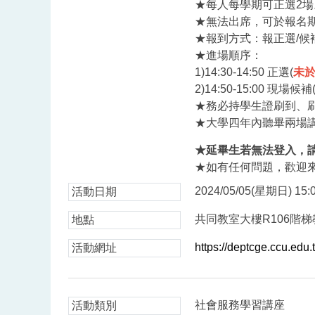
★每人每學期可正選2
★無法出席，可於報名
★報到方式：報正選/候
★進場順序：
1)14:30-14:50 正選(
未
2)14:50-15:00 現場候補
★務必持學生證刷到、
★大學四年內聽畢兩場
★延畢生若無法登入，
★如有任何問題，歡迎來信ad
2024/05/05(星期日) 15:0
活動日期
共同教室大樓R106階梯
地點
https://deptcge.ccu.ed
活動網址
社會服務學習講座
活動類別