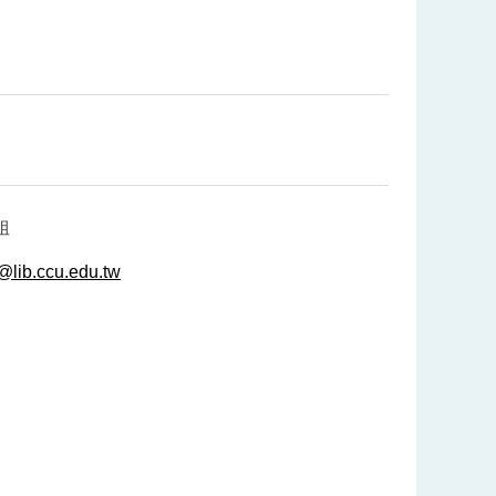
姐
f@lib.ccu.edu.tw