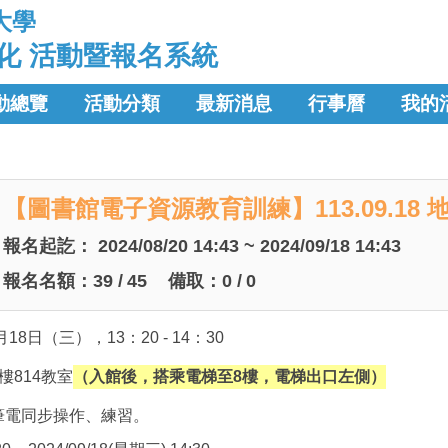
大學
化 活動暨報名系統
動總覽
活動分類
最新消息
行事曆
我的
【圖書館電子資源教育訓練】113.09.18 
報名起訖：
2024/08/20 14:43 ~ 2024/09/18 14:43
報名名額：
39
/
45
備取：
0
/
0
8日（三），13：20 - 14：30
樓814教室
（入館後，搭乘電梯至8樓，電梯出口左側）
筆電同步操作、練習。