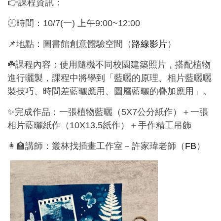
👉課程資訊：
🕘時間：10/7(一) 上午9:00~12:00
📌地點：圖書館創意體驗空間（
路線影片
）
☘️課程內容：使用隨機不同校園建築照片，搭配植物
進行曬製，課程中將學到「藍曬的原理、相片藍曬曬
製技巧、時間差藍曬應用、圖層藍曬的疊加應用」。
✨完成作品：一張植物藍曬（5X7公分紙作）＋一張
相片藍曬紙作（10X13.5紙作）＋手作精工吊飾
👩‍🏫講師：叢林找插畫工作室－許家瑋老師（
FB
）