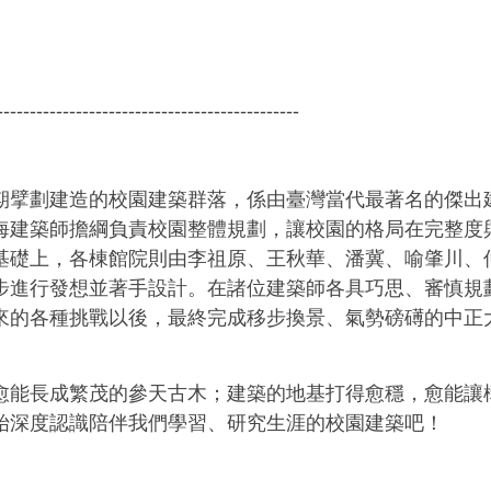
----------------------------------------------
期擘劃建造的校園建築群落，係由臺灣當代最著名的傑出
海建築師擔綱負責校園整體規劃，讓校園的格局在完整度
基礎上，各棟館院則由李祖原、王秋華、潘冀、喻肇川、
步進行發想並著手設計。在諸位建築師各具巧思、審慎規
來的各種挑戰以後，最終完成移步換景、氣勢磅礡的中正
愈能長成繁茂的參天古木；建築的地基打得愈穩，愈能讓
始深度認識陪伴我們學習、研究生涯的校園建築吧！