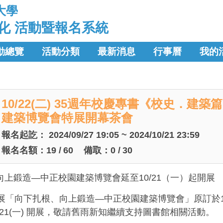
大學
化 活動暨報名系統
動總覽
活動分類
最新消息
行事曆
我的
10/22(二) 35週年校慶專書《校史．建
建築博覽會特展開幕茶會
報名起訖：
2024/09/27 19:05 ~ 2024/10/21 23:59
報名名額：
19
/
60
備取：
0
/
30
上鍛造—中正校園建築博覽會延至10/21（一）起開展​
展「向下扎根、向上鍛造—中正校園建築博覽會」原訂於10
/21(一) 開展，敬請舊雨新知繼續支持圖書館相關活動。