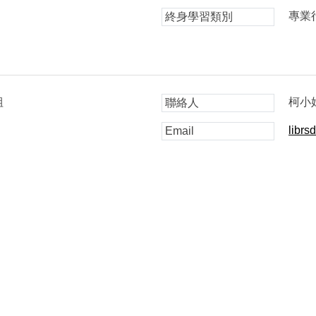
專業
終身學習類別
組
柯小
聯絡人
librs
Email
聯絡地址：
621301 嘉義縣民雄鄉大學路一段168號 更新