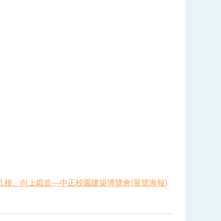
扎根、向上鍛造—中正校園建築博覽會(展覽海報)