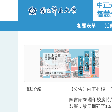
中正
智慧
相關表單
活
【公告】向下扎根、向
活動介紹
圖書館35週年校慶特
影響，故展期延至10