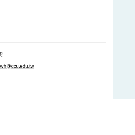
雯
wh@ccu.edu.tw