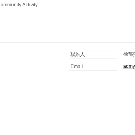
unity Activity
徐郁
聯絡人
admy
Email