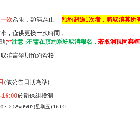
約
一次
為限，額滿為止，
預約超過1次者，將取消其所
前來，僅供更換一次時間，
動(
**
注意 :不需在預約系統取消報名，
若取消視同棄權
則取消當學期預約資格
2月
(依公告日期為準)
-16:00
於衛保組檢測
0 ~ 2025/05/02(星期五) 16:00