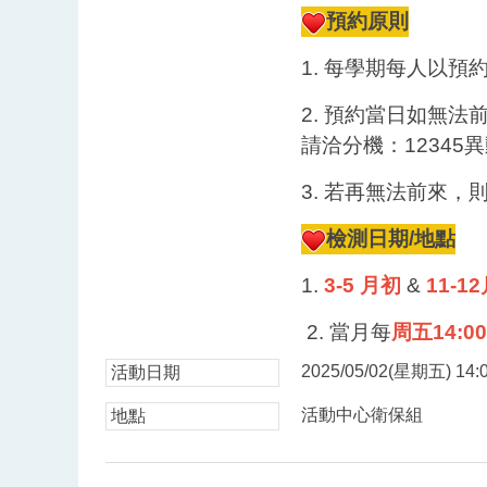
預約原則
1.
每學期每人以預
2.
預約當日如無法
請洽分機：12345異
3.
若再無法前來，
檢測日期/地點
1.
3-5
月初
&
11-1
2.
當月每
周五14:00
2025/05/02(星期五) 14:0
活動日期
活動中心衛保組
地點