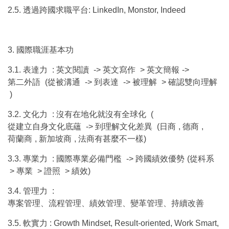
2.5.
透過跨國求職平台
: LinkedIn, Monstor, Indeed
3.
國際職涯基本功
3.1.
表達力
:
英文閱讀
->
英文寫作
>
英文簡報
->
第二外語
(
從被溝通
->
到表達
->
被理解
>
確認雙向理解
)
3.2.
文化力
:
沒有在地化就沒有全球化
(
從建立自身文化底蘊
->
到理解文化差異
(
日商
,
德商
,
荷蘭商
,
新加坡商
,
法商有甚麼不一樣
)
3.3.
專業力
:
國際專業必備門檻
->
跨國績效優勢
(
從科系
>
專業
>
證照
>
績效
)
3.4.
管理力
:
專案管理、流程管理、績效管理、變革管理、持續改善
3.5.
軟實力
: Growth Mindset, Result-oriented, Work Smart,