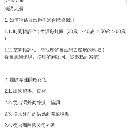
活動介紹
演講大綱:
1.
如何評估自己適不適合國際職涯
1.1.
時間軸評估
:
生涯彩虹圖
(30
歲
> 40
歲
> 50
歲
> 60
歲
)
1.2.
空間軸評估
:
尋找理解自己想去發展的地域
(
從自身到環境、從理解到認同、從盤點到累積
)
2.
國際職涯開啟路徑
2.1.
出國留學、實習
2.2.
從台灣外商外派、輪調
2.3.
從大外商的供應商開啟職涯
2.4.
從台商跨國公司外派