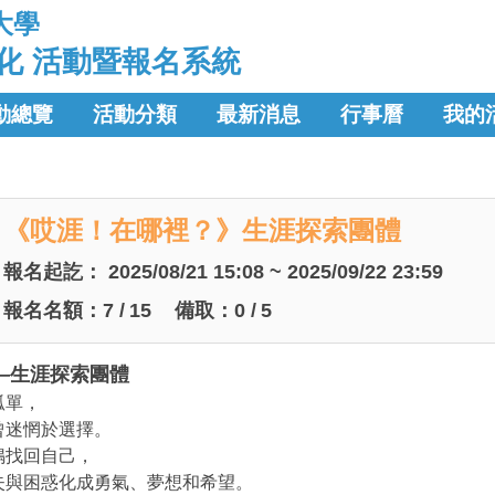
大學
化 活動暨報名系統
動總覽
活動分類
最新消息
行事曆
我的
《哎涯！在哪裡？》生涯探索團體
報名起訖：
2025/08/21 15:08 ~ 2025/09/22 23:59
報名名額：
7
/
15
備取：
0
/
5
—生涯探索團體
孤單，
曾迷惘於選擇。
鳴找回自己，
失與困惑化成勇氣、夢想和希望。