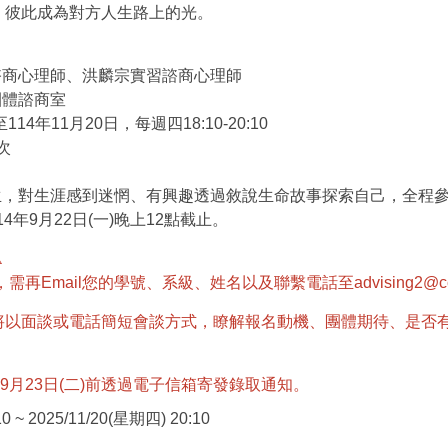
，彼此成為對方人生路上的光。
諮商心理師、洪麟宗實習諮商心理師
團體諮商室
114年11月20日，每週四18:10-20:10
次
學生，對生涯感到迷惘、有興趣透過敘說生命故事探索自己，全程
4年9月22日(一)晚上12點截止。
️
再Email您的學號、系級、姓名以及聯繫電話至advising2@cc
將以面談或電話簡短會談方式，瞭解報名動機、團體期待、是否
9月23日(二)前透過電子信箱寄發錄取通知。
0 ~ 2025/11/20(星期四) 20:10