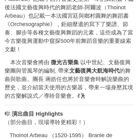
後法國文藝復興時代的舞蹈老師-阿爾波（Thoinot
Arbeau）也記載一本法國宮廷與鄉村圓舞的舞蹈書
《Orchesographie》，鉅細靡遺的寫下了樂譜、節
奏、腳步等各種文藝復興舞蹈的元素，這些成為了當
今古樂復興運動中窺探500年前舞蹈音樂的重要線索
文獻！
本次音樂會將由
微光古樂集
以中世紀、文藝復興
樂團與管風琴的編制, 帶來
文藝復興大航海時代
的舞
曲與歌曲。團長 蔣皓任也將於音樂會時解說樂曲的
歷史，並介紹當天使用的古樂器，帶來一場身歷其境
的古樂解說式／導聆音樂會。💃🕺
🎼
演出曲目 Highlights
（部分曲目，現場導聆更精彩！）
Thoinot Arbeau （1520-1595） Branle de