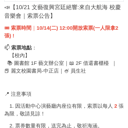
📣【10/21 文藝復興宮廷絕響:來自大航海 校慶
音樂會｜索票公告】
🎟️
索票時間
｜
10/14(
二) 12:00
開放索票(一人限拿2
張) !
📫
索票地點
：
【校內】
📚 圖書館 1F 藝文辦公室｜📖 2F 借還書櫃檯 ​ ｜
📕 麗文校園書局-中正店｜🍧 員生社
📍 注意事項
1. 因活動中心演藝廳內座位有限，索票以每人
2
張
為限，敬請見諒！
2. 票券數量有限，送完為止，敬祈海涵。