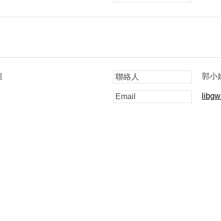
組
郭小
聯絡人
libg
Email