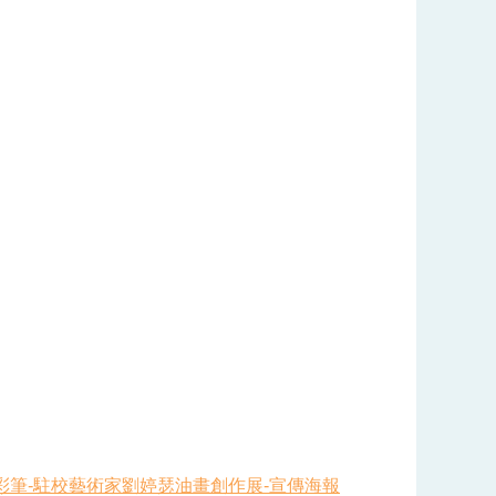
彩筆-駐校藝術家劉婷瑟油畫創作展-宣傳海報