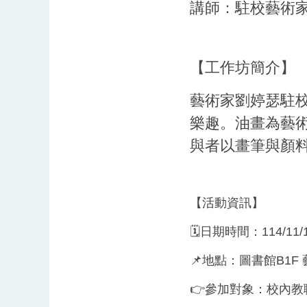
講師：駐校藝術家
【工作坊簡介】
藝術家劉婷瑟駐
樂趣。油畫為藝
與者以畫筆與顏
【活動資訊】
🗓️日期時間：114/11/14
📌地點：圖書館B1F
👉參加對象：校內