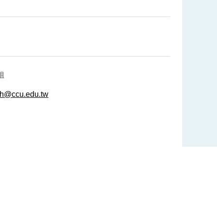
姐
wh@ccu.edu.tw