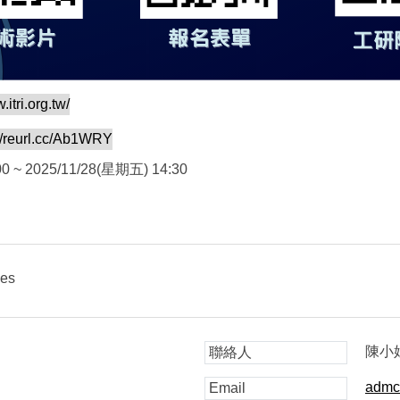
.itri.org.tw/
://reurl.cc/Ab1WRY
0 ~ 2025/11/28(星期五) 14:30
ies
陳小
聯絡人
admc
Email