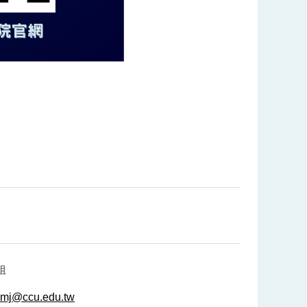
姐
mj@ccu.edu.tw