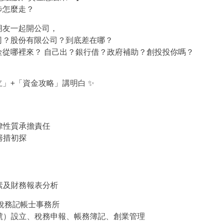
步怎麼走？
朋友一起開公司，
司？股份有限公司？到底差在哪？
金從哪裡來？ 自己出？銀行借？政府補助？創投投你嗎？
」+「資金攻略」講明白 ✨
律性質承擔責任
籌措初探
素及財務報表分析
碩稅務記帳士事務所
號）設立、稅務申報、帳務簿記、創業管理