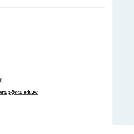
姐
tartup@ccu.edu.tw