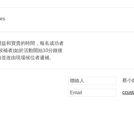
ies
權益和寶貴的時間，報名成功者
候補者)如於活動開始10分鐘後
格並改由現場候位者遞補。
蔡小
聯絡人
ccus
Email