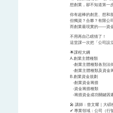
想創業，卻不知道第一
你有超棒的創意、想和
但獨資？合夥？有限公
而創業最現實的——資
不用再自己瞎猜了！
這堂課一次把「公司設立
🌟課程大綱
A.創業主體種類
-創業主體種類各別法
-創業主體種類及資金
B.創業資金規劃
-創業資金籌措
-資金籌措種類
-籌措資金成功關鍵因
🎤 講師：曾文耀｜大
✔ 專業領域：公司（行