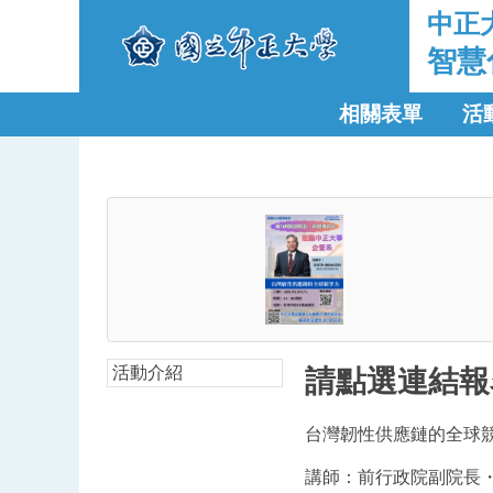
中正
智慧
相關表單
活
活動介紹
請點選連結報
台灣韌性供應鏈的全球
講師：前行政院副院長・