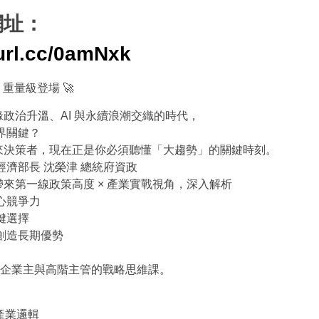
網址：
eurl.cc/0amNxk
｜重量級登場 🚀
政治升溫、AI 與永續浪潮交織的時代，
界關鍵？
來決策者，現在正是你必須聽懂「大趨勢」的關鍵時刻。
經濟部長 沈榮津 總統府資政
來第一線政策高度 × 產業實戰視角，深入解析
心競爭力
鍵選擇
中創造長期優勢
O、企業主與高階主管的戰略思維課。
產業邏輯