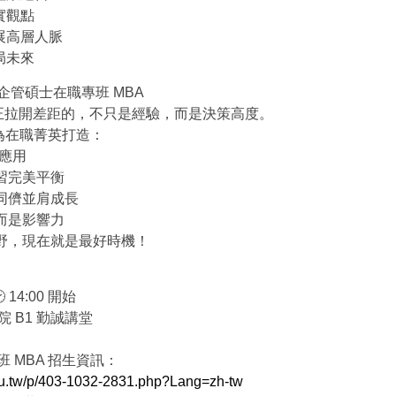
實觀點
展高層人脈
局未來
企管碩士在職專班 MBA
正拉開差距的，不只是經驗，而是決策高度。
為在職菁英打造：
理應用
學習完美平衡
秀同儕並肩成長
，而是影響力
視野，現在就是最好時機！
🕑 14:00 開始
院 B1 勤誠講堂
班 MBA 招生資訊：
du.tw/p/403-1032-2831.php?Lang=zh-tw