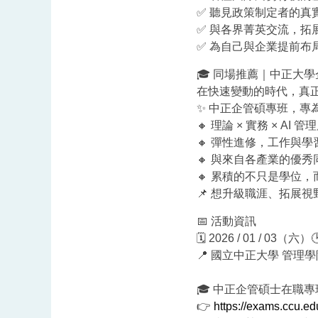
✅ 聽見政策制定者的真
✅ 與各界菁英交流，拓
✅ 為自己與企業提前布
🎓 同場推薦｜中正大學
在快速變動的時代，真
✨ 中正企管碩專班，專
🔸 理論 × 實務 × AI 管
🔸 彈性進修，工作與
🔸 與來自各產業的優
🔸 累積的不只是學位
📌 想升級職涯、拓展
📅 活動資訊
🗓 2026 / 01 / 03（六）
📍 國立中正大學 管理學
🎓 中正企管碩士在職專
👉
https://exams.ccu.e