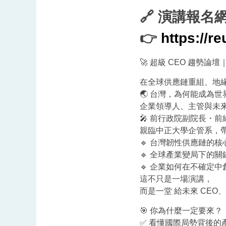
🔗 演講報名
👉
https://r
🚀 超級 CEO 趨勢論壇
在全球供應鏈重組、地緣
🌏 台灣，為何能成為世
企業領導人、主管與未
🎤 前行政院副院長・前
親臨中正大學企管系，帶
🔹 台灣韌性供應鏈的核
🔹 全球產業變局下的關
🔹 企業如何在不確定
這不只是一場演講，
而是一堂 給未來 CE
🎯 你為什麼一定要來？
✅ 看懂國際局勢背後的