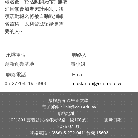
報名後，於活動開始"前"無取
消且無參加者累計兩次，後
續活動報名將被自動取消報
名資格，以利資源留給更需
要的人~
承辦單位
聯絡人
創新創業基地
盧小姐
聯絡電話
Email
05-2720411#16906
ccustartup@ccu.edu.tw
版權所有 ©
中正大學
電子郵件：
libis@ccu.edu.tw
聯絡地址：
621301 嘉義縣民雄鄉大學路一段168號 更新日期：
2025.07.01
聯絡電話：
(886)-5-272-0411分機 15603