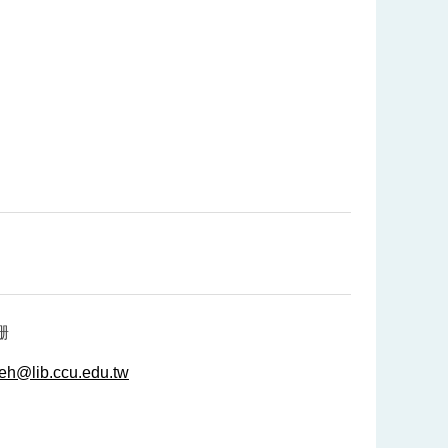
珊
eh@lib.ccu.edu.tw