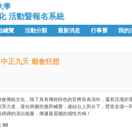
大學
化 活動暨報名系統
動總覽
活動分類
最新消息
行事曆
我的
中正九天 廟會狂想
廟會傳統文化，除了具有傳統特色的官將首表演外，還有活潑的
澎湃力道，發自肺腑的激昂喊聲，連結台上與台下，營造全場一
最磅礡的演出能量，傳遞最震撼的感性共鳴！
：00