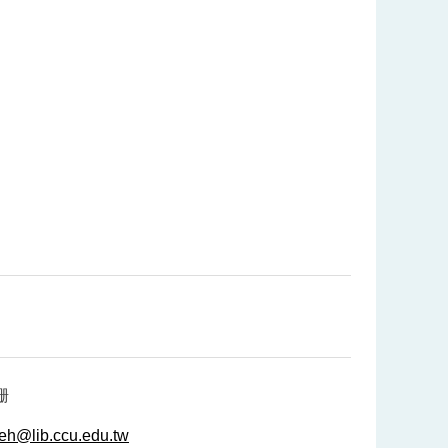
珊
eh@lib.ccu.edu.tw