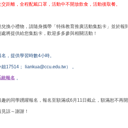
社交距離，全程配戴口罩，活動中不開放飲食，活動後取餐。
點兌換小禮物，請隨身攜帶「特殊教育推廣活動集點卡」並於報
到處將提供給您集點卡，歡迎多多參與相關活動！
報名，提供學習時數4小時。
17514；
liankua@ccu.edu.tw
）
。
系統報名
。
趣的同學踴躍報名，報名至額滿或6月11日截止，額滿恕不再
請見諒～謝謝！