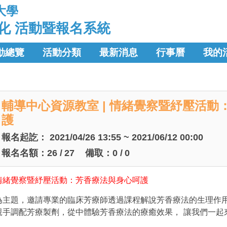
大學
化 活動暨報名系統
動總覽
活動分類
最新消息
行事曆
我的
輔導中心資源教室 | 情緒覺察暨紓壓活
護
報名起訖：
2021/04/26 13:55 ~ 2021/06/12 00:00
報名名額：
26
/
27
備取：
0
/
0
情緒覺察暨紓壓活動：芳香療法與身心呵護
為主題，邀請專業的臨床芳療師透過課程解說芳香療法的生理作
親手調配芳療製劑，從中體驗芳香療法的療癒效果，
讓我們一起