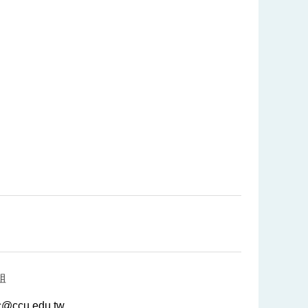
姐
yc@ccu.edu.tw