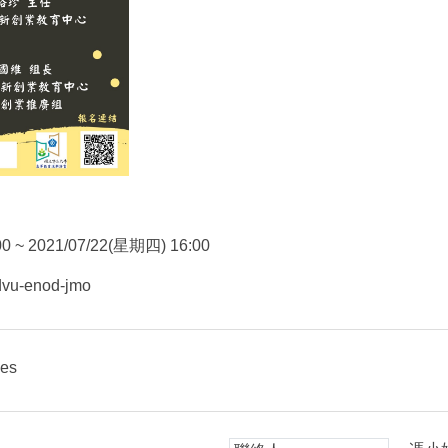
0 ~ 2021/07/22(星期四) 16:00
/dvu-enod-jmo
ies