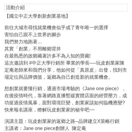
活動介紹
【國立中正大學創新創業基地】
前往大城市尋找就業機會似乎成了青年唯一的選擇
害怕自己跟不上世界的腳步
我們努力地跑著…
其實「創業」不用離鄉背井
在最熟悉的故鄉藏著許多不為人知的寶藏!
這次邀請到 #中正大學行銷所 畢業的學長──玩皮創業家陳
定庵老師來和我們分享，他如何從「真原皮」出發，找到市
場定位與品牌價值，返鄉為自己創造新的就業機會。
想創業就要懂行銷，通過市場考驗的《Jane one piece》，
在後疫情時代，靠著網路直播暫緩實體店面的經營壓力，成
功挺過疫情風暴，面對環境巨變，創業家該如何臨機應變?
快來報名講座，瞭解玩皮創業家的秘辛吧~~
演講主題：玩皮創業家的返鄉之路─品牌建立X策略行銷
主講者：Jane one piece創辦人 陳定庵