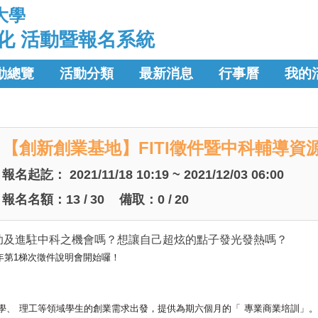
大學
化 活動暨報名系統
動總覽
活動分類
最新消息
行事曆
我的
【創新創業基地】FITI徵件暨中科輔導資
報名起訖：
2021/11/18 10:19 ~ 2021/12/03 06:00
報名名額：
13
/
30
備取：
0
/
20
助及進駐中科之機會嗎？想讓自己超炫的點子發光發熱嗎？
年第1梯次徵件說明會開始囉！
學、
理工等領域學生的創業需求出發，提供為期六個月的「
專業商業培訓」。