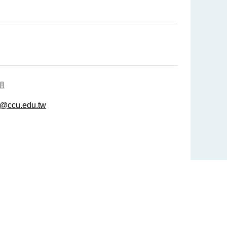
姐
j@ccu.edu.tw