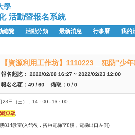
大學
化 活動暨報名系統
動總覽
活動分類
最新消息
行事曆
我的
【資源利用工作坊】1110223 _ 犯防"少年
報名起訖：
2022/02/08 16:27 ~ 2022/02/23 12:00
報名名額：
49
/
60
備取：
0
/
0
3日（三），14：00 - 16：00，
配戴口罩
。
樓814教室(入館後，搭乘電梯至8樓，電梯出口左側)