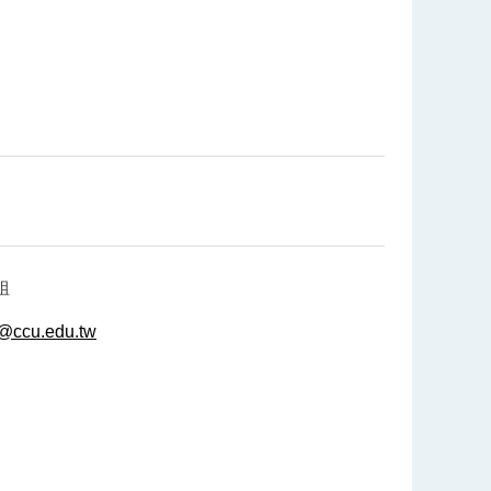
姐
f@ccu.edu.tw