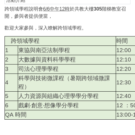
活動介紹
跨領域學程說明會
6/6中午12時
於共教大樓
305
階梯教室召
開，參與者提供便當，
歡迎大家參與，深入瞭解跨領域學程。
跨領域學程
時間
1
東協與南亞法制學程
12:00
2
大數據與資料科學學程
12:10
3
司法心理學學程
12:20
科學與技術微課程（暑期跨領域微課
4
12:30
程）
5
人力資源與組織心理學學分學程
12:40
6
戲劇‧創意‧想像學分學程
12
：5
QA
時間
13:00-