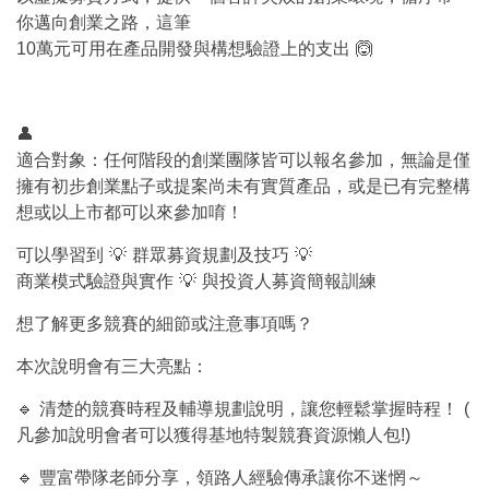
你邁向創業之路，這筆
10
萬元可用在產品開發與構想驗證上的支出
🙆
👤
適合對象：任何階段的創業團隊皆可以報名參加，無論是僅
擁有初步創業點子或提案尚未有實質產品，或是已有完整構
想或以上市都可以來參加唷！
可以學習到
💡
群眾募資規劃及技巧
💡
商業模式驗證與實作
💡
與投資人募資簡報訓練
想了解更多競賽的細節或注意事項嗎？
本次說明會有三大亮點：
🔹
清楚的競賽時程及輔導規劃說明，讓您輕鬆掌握時程！
(
凡參加說明會者可以獲得基地特製競賽資源懶人包
!)
🔹
豐富帶隊老師分享，領路人經驗傳承讓你不迷惘～