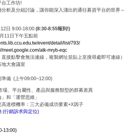
台工作坊!
例分析及分組討論，讓你能深入淺出的通往募資平台的世界～
日 9:00-18:00
(8:30-8:55報到!)
月11日下午五點前
ents.lib.ccu.edu.tw/event/detail/list/793/
://meet.google.com/atk-mryb-eqc
，直接點擊會無法連線，複製網址並貼上至搜尋處即可連線）
基地大會議室
(上午09:00~12:00)
資市場、平台屬性、產品與服務類型的群募差異
論」和「運營思維」
提高達標機率：三大必備成功要素+X因子
 (行銷訴求與定位)
13:00)