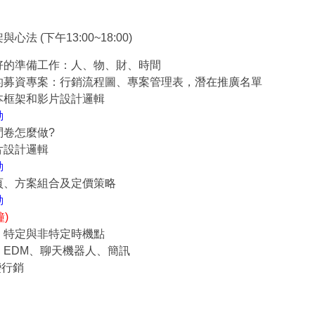
 (下午13:00~18:00)
好的準備工作：人、物、財、時間
的募資專案：行銷流程圖、專案管理表，潛在推廣名單
本框架和影片設計邏輯
動
問卷怎麼做?
片設計邏輯
動
頁、方案組合及定價策略
動
鐘)
；特定與非特定時機點
EDM、聊天機器人、簡訊
裂變行銷